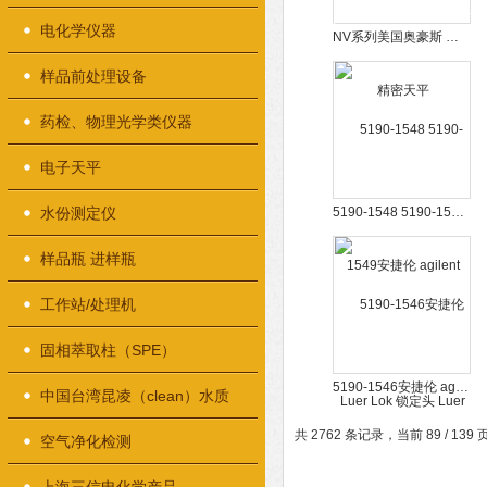
电化学仪器
NV系列美国奥豪斯 精密天平
样品前处理设备
药检、物理光学类仪器
电子天平
水份测定仪
5190-1548 5190-1549安捷伦 agilent Luer Lok 锁定头 Luer Lok 锁定阀针头
样品瓶 进样瓶
工作站/处理机
固相萃取柱（SPE）
5190-1546安捷伦 agilent 手动进样针 带PTFE 头推杆和Luer Lok 锁定头
中国台湾昆凌（clean）水质
共 2762 条记录，当前 89 / 139
检测仪器
空气净化检测