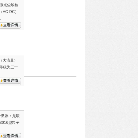
流量激光尘埃粒
AC-DC）
。
：（大流量）
等级为三十
子计数器：是暖
016型粒子