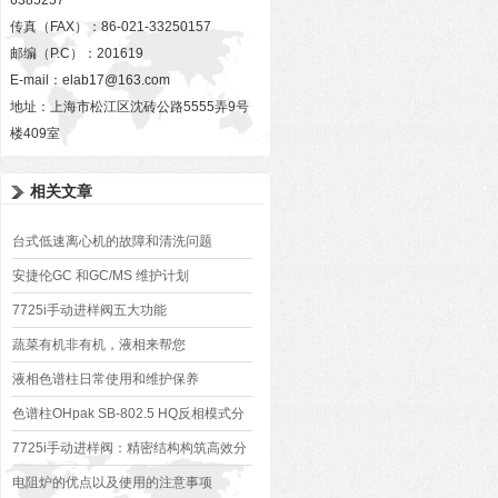
6385257
传真（FAX）：86-021-33250157
邮编（P.C）：201619
E-mail：
elab17@163.com
地址：上海市松江区沈砖公路5555弄9号
楼409室
相关文章
台式低速离心机的故障和清洗问题
安捷伦GC 和GC/MS 维护计划
7725i手动进样阀五大功能
蔬菜有机非有机，液相来帮您
液相色谱柱日常使用和维护保养
色谱柱OHpak SB-802.5 HQ反相模式分
离肾上腺皮质激素
7725i手动进样阀：精密结构构筑高效分
析之路
电阻炉的优点以及使用的注意事项