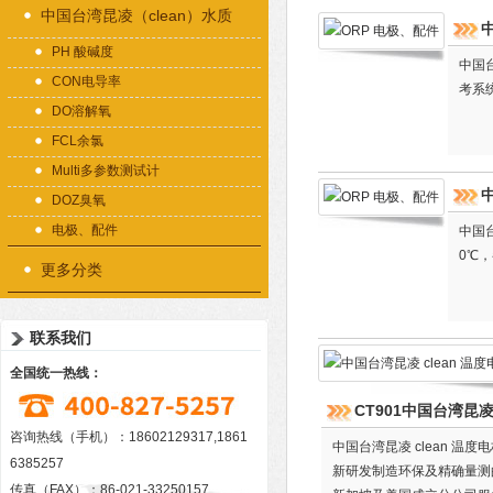
中国台湾昆凌（clean）水质
中
PH 酸碱度
检测仪器
中国台
CON电导率
考系统
DO溶解氧
FCL余氯
Multi多参数测试计
中
DOZ臭氧
电极、配件
中国台
0℃，
更多分类
联系我们
全国统一热线：
CT901中国台湾昆凌 
咨询热线（手机）：18602129317,1861
中国台湾昆凌 clean 温度
6385257
新研发制造环保及精确量测
传真（FAX）：86-021-33250157