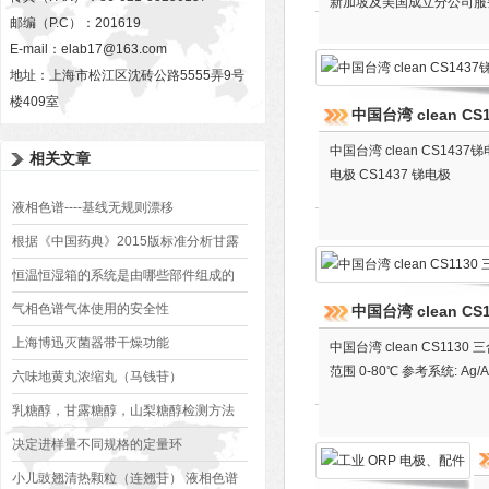
新加坡及美国成立分公司服
邮编（P.C）：201619
E-mail：
elab17@163.com
地址：上海市松江区沈砖公路5555弄9号
楼409室
中国台湾 clean CS
中国台湾 clean CS1437锑
相关文章
电极 CS1437 锑电极
液相色谱----基线无规则漂移
根据《中国药典》2015版标准分析甘露
醇
恒温恒湿箱的系统是由哪些部件组成的
气相色谱气体使用的安全性
中国台湾 clean C
上海博迅灭菌器带干燥功能
中国台湾 clean CS113
范围 0-80℃ 参考系统: Ag/
六味地黄丸浓缩丸（马钱苷）
乳糖醇，甘露糖醇，山梨糖醇检测方法
决定进样量不同规格的定量环
小儿豉翘清热颗粒（连翘苷） 液相色谱