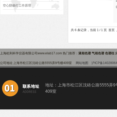
法
空心阴极灯工作原理
共 6 条记录，当前 1 / 1 页 
上海屹利科学仪器有限公司www.elab17.com 热门推荐：
液相色谱 气相色谱 色谱柱 
公司地址:上海市松江区沈砖公路5555弄9号楼409室
网站地图
沪ICP备1402806
地址：上海市松江区沈砖公路5555弄9
409室