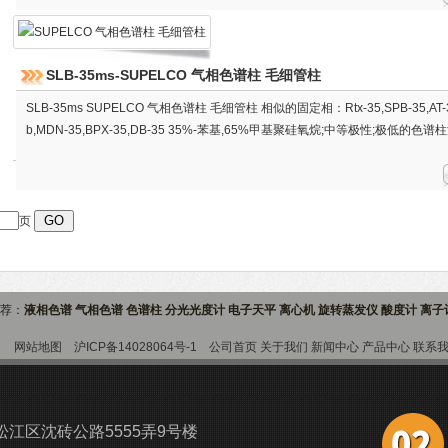
SLB-35ms-SUPELCO 气相色谱柱 毛细管柱
SLB-35ms SUPELCO 气相色谱柱 毛细管柱 相似的固定相：Rtx-35,SPB-35,AT-35
b,MDN-35,BPX-35,DB-35 35%-苯基,65%甲基聚硅氧烷;中等极性;极低的色谱
页
推荐：
液相色谱 气相色谱 色谱柱 分光光度计 电子天平 离心机 旋转蒸发仪 酸度计 离
9室
网站地图
沪ICP备14028064号-1
公司首页
关于我们
新闻中心
产品中心
联系
江区沈砖公路5555弄9号楼