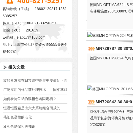
德国MN OPTIMA 624
咨询热线（手机）：18602129317,1861
高使用温度280℃/300
6385257
传真（FAX）：86-021-33250157
邮编（P.C）：201619
E-mail：
elab17@163.com
地址：上海市松江区沈砖公路5555弄9号
MN726787.30 30
楼409室
德国MN OPTIMA 624 
相关文章
旋转蒸发器在日常维护保养中要做到下面
这16点
广泛应用的样品前处理技术——固相萃取
装置
如何看待C18的液相色谱固定相？
MN726642.30 30
恒温恒湿箱是由六大系统组合而成的
◎化学结合,交联键合柱与6%
毛细色谱柱的老化
适用于复杂的环境分析 (如,
0℃/320℃
液相色谱仪相关知识