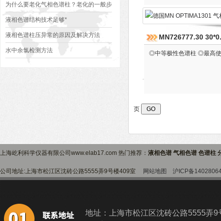
为什么要老化气相色谱柱？老化的一般步
骤是什么？
液相色谱结构技术足够*
液相色谱柱压异常的原因及解决方法
MN726777.30 30
水中余氯检测方法
◎中等极性色谱柱 ◎最高使用
页
上海屹利科学仪器有限公司www.elab17.com 热门推荐：
液相色谱 气相色谱 色谱柱 
公司地址:上海市松江区沈砖公路5555弄9号楼409室
网站地图
沪ICP备1402806
地址：上海市松江区沈砖公路5555弄9