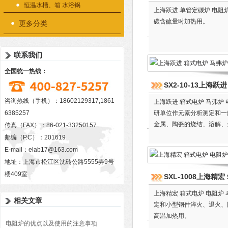
恒温水槽、箱 水浴锅
上海跃进 单管定碳炉 电
碳含硫量时加热用。
更多分类
联系我们
全国统一热线：
SX2-10-13上海
咨询热线（手机）：18602129317,1861
上海跃进 箱式电炉 马弗炉
6385257
研单位作元素分析测定和一
金属、陶瓷的烧结、溶解、
传真（FAX）：86-021-33250157
邮编（P.C）：201619
E-mail：
elab17@163.com
地址：上海市松江区沈砖公路5555弄9号
楼409室
SXL-1008上海精
上海精宏 箱式电炉 电阻炉
相关文章
定和小型钢件淬火、退火、
高温加热用。
电阻炉的优点以及使用的注意事项