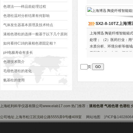
色谱法——样品前处理过程
色谱柱温对分析结果有何影响
SX2-8-10TZ上
气体发生器基本原理及技术特点
上海博迅 陶瓷纤维智能箱式
液相色谱柱的选择一般基于以下几个原则
处理； （2）医药行业：
如何看待C18的液相色谱固定相？
水质分析、环境分析等领域
pH电极寿命有多长
于测定水分、灰份、挥发份
使用。
色谱技术简介
页
毛细色谱柱的老化
氨基柱的使用
上海屹利科学仪器有限公司www.elab17.com 热门推荐：
液相色谱 气相色谱 色谱柱 
公司地址:上海市松江区沈砖公路5555弄9号楼409室
网站地图
沪ICP备1402806