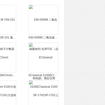
苏州苏净 Y09-101 激光尘埃粒子计数器
630-00999 二氧化碳吸收剂 岛津TOC（总有机碳）测定仪用
iChrom 5100iChrom 5100大连依利特 高效液相色谱仪
EClassical 3100EClassical 3100大连依利特 高效液相色谱仪