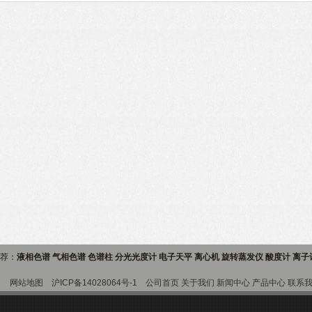
推荐：
液相色谱 气相色谱 色谱柱 分光光度计 电子天平 离心机 旋转蒸发仪 酸度计 离
9室
网站地图
沪ICP备14028064号-1
公司首页
关于我们
新闻中心
产品中心
联系