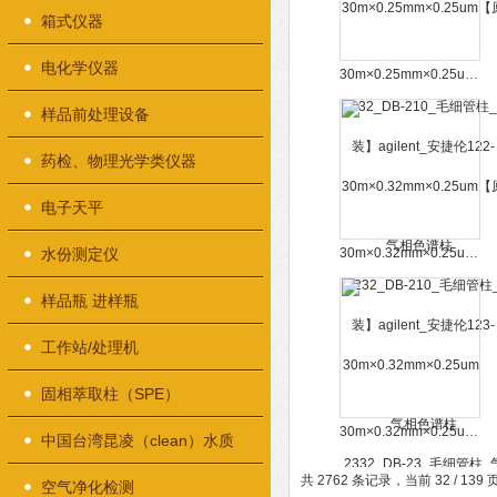
箱式仪器
电化学仪器
30m×0.25mm×0.25um【原装】agilent_安捷伦122-0232_DB-210_毛细管柱_气相色谱柱
样品前处理设备
药检、物理光学类仪器
电子天平
水份测定仪
30m×0.32mm×0.25um【原装】agilent_安捷伦123-2332_DB-23_毛细管柱_气相色谱柱
样品瓶 进样瓶
工作站/处理机
固相萃取柱（SPE）
30m×0.32mm×0.25um原装agilent_安捷伦CP7831_CP-Sil 24 CB_毛细管柱_气相色谱柱
中国台湾昆凌（clean）水质
共 2762 条记录，当前 32 / 139
检测仪器
空气净化检测