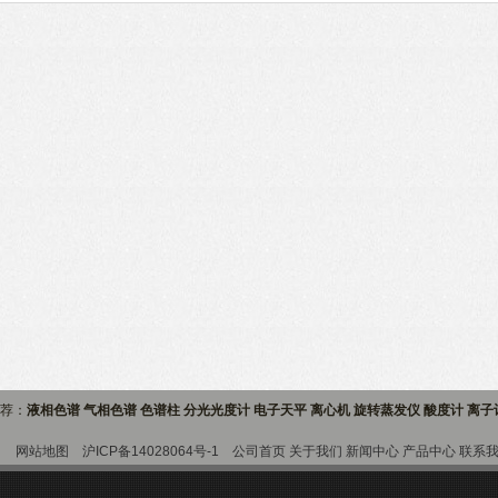
推荐：
液相色谱 气相色谱 色谱柱 分光光度计 电子天平 离心机 旋转蒸发仪 酸度计 离
9室
网站地图
沪ICP备14028064号-1
公司首页
关于我们
新闻中心
产品中心
联系