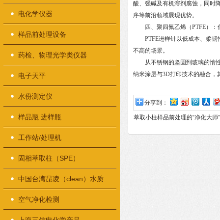
酸、强碱及有机溶剂腐蚀，同时
电化学仪器
序等前沿领域展现优势。
四、聚四氟乙烯（PTFE）：
样品前处理设备
PTFE进样针以低成本、柔韧性
不高的场景。
药检、物理光学类仪器
从不锈钢的坚固到玻璃的惰性，
纳米涂层与3D打印技术的融合，
电子天平
水份测定仪
分享到：
样品瓶 进样瓶
萃取小柱样品前处理的“净化大师”
工作站/处理机
固相萃取柱（SPE）
中国台湾昆凌（clean）水质
检测仪器
空气净化检测