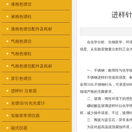
液相色谱仪
进样
液相色谱柱
液相色谱仪配件及耗材
气相色谱仪
在化学分析、生物医学、环境
场景。从实验室微量注射到工业
气相色谱柱
气相色谱仪配件及耗材
一、不锈钢：耐用性与化学稳
不锈钢进样针凭借高强度、耐腐蚀和
其它色谱仪
采用316L不锈钢针头，可承受6
进样针 注射器
领域严格的无菌要求。
二、玻璃：惰性环境下的理想
光谱仪/分光光度计
硼硅酸盐玻璃进样针以化学惰性
程，减少操作误差。不过，玻璃
实验室常用仪器
三、陶瓷与蓝宝石：异常条件
为应对超高温或强腐蚀环境，陶
箱式仪器