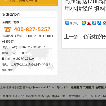
高压输送(zui高
上海三信电化学产品
用小粒径的填料
联系我们
全国统一热线：
分享到：
上一篇 :
色谱柱的
咨询热线（手机）：18602129317,1861
6385257
传真（FAX）：86-021-33250157
邮编（P.C）：201619
E-mail：
elab17@163.com
地址：上海市松江区沈砖公路5555弄9号
楼409室
上海屹利科学仪器有限公司www.elab17.com 热门推荐：
液相色谱 气相色谱 色谱柱 
公司地址:上海市松江区沈砖公路5555弄9号楼409室
网站地图
沪ICP备1402806