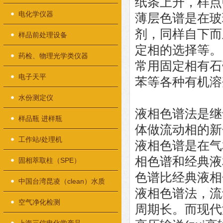
纸条上升，样点
电化学仪器
薄层色谱是在玻
剂，同样自下而
样品前处理设备
定相的选择等。
药检、物理光学类仪器
常用固定相有石
电子天平
苯等各种有机溶
水份测定仪
液相色谱法是继
样品瓶 进样瓶
体做流动相的新
工作站/处理机
液相色谱是在气
相色谱和经典液
固相萃取柱（SPE）
色谱比经典液相
中国台湾昆凌（clean）水质
液相色谱法，流
检测仪器
空气净化检测
周期长。而现代