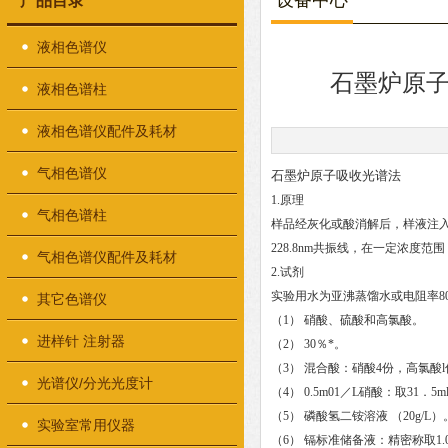
设备中心
产品目录
液相色谱仪
石墨炉原
液相色谱柱
液相色谱仪配件及耗材
气相色谱仪
石墨炉原子吸收光谱法
1.原理
气相色谱柱
样品经灰化或酸消解后，样液注
228.8nm共振线，在一定浓度
气相色谱仪配件及耗材
2.试剂
实验用水为亚沸蒸馏水或电阻率8
其它色谱仪
（1） 硝酸、硫酸和高氯酸。
进样针 注射器
（2） 30％*。
（3） 混合酸：硝酸4份，高氯酸
光谱仪/分光光度计
（4） 0.5m01／L硝酸：取31．5
（5） 磷酸氢二铵溶液 （20g/L
实验室常用仪器
（6） 镉标准储备液：精密称取1.00