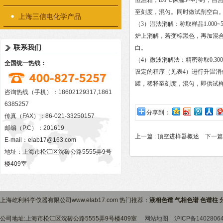
恒温箱，l20℃保温3~4小时，
至刻度，混匀。同时做试剂空白
上海三信电化学产品
（3）湿法消解：称取样品1.000
炉上消解，若变棕黑色，再加混合
联系我们
白。
（4）微波消解法：精密称取0.300
全国统一热线：
设定的程序（见表4）进行升温消化
罐，稀释至刻度，混匀，即供试
咨询热线（手机）：18602129317,1861
6385257
分享到：
传真（FAX）：86-021-33250157
邮编（P.C）：201619
上一篇 :
顶空进样器概述
下一篇 
E-mail：
elab17@163.com
地址：上海市松江区沈砖公路5555弄9号
楼409室
上海屹利科学仪器有限公司www.elab17.com 热门推荐：
液相色谱 气相色谱 色谱柱 
公司地址:上海市松江区沈砖公路5555弄9号楼409室
网站地图
沪ICP备1402806