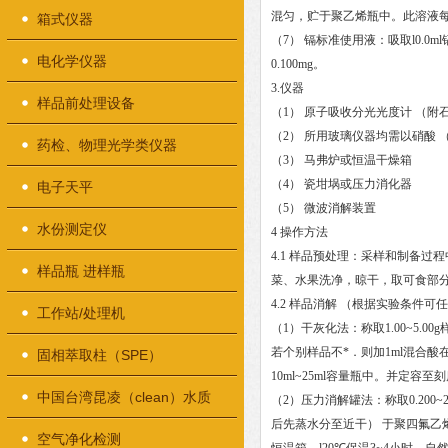
混匀，贮于聚乙烯瓶中。此溶液每毫
箱式仪器
（7） 镉标准使用液：吸取l0.0
电化学仪器
0.100mg。
3.仪器
样品前处理设备
（1） 原子吸收分光光度计 （
（2） 所用玻璃仪器均需以硝酸 
药检、物理光学类仪器
（3） 马弗炉或恒温干燥箱
（4） 瓷坩埚或压力消化器
电子天平
（5） 微波消解装置
水份测定仪
4 操作方法
4.1 样品预处理：采样和制备
样品瓶 进样瓶
菜、水果洗净，晾干，取可食部
4.2 样品消解 （根据实验条件可
工作站/处理机
（1）干灰化法：称取1.00~5.
若个别样品不*．则加1ml混合酸
固相萃取柱（SPE）
10ml~25ml容量瓶中。并定
中国台湾昆凌（clean）水质
（2）压力消解罐法：称取0.200
后先蒸水分至近干） 于聚四氟乙烯
检测仪器
空气净化检测