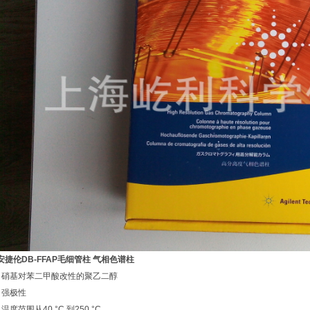
安捷伦
DB-FFAP
毛细管柱 气相色谱柱
• 硝基对苯二甲酸改性的聚乙二醇
• 强极性
• 温度范围从40 °C 到250 °C