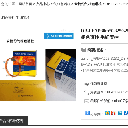
您的位置：
网站首页
>
产品中心
>
气相色谱柱
>
安捷伦气相色谱柱
> DB-FFAP30m*
相色谱柱 毛细管柱
DB-FFAP30m*0.32*0.
相色谱柱 毛细管柱
简要描述：
agilent_安捷伦123-3232_
捷伦DB-FFAP毛细管柱 气相
• 硝基对苯二甲酸改性的聚乙二
• 强极性
• 温度范围从40 °C 到250 °C
打印当前页
• 适用于分析挥发性脂肪酸和酚
免费咨询：86-021-60545
• 取代OV-351
• 键合与交联
发邮件给我们：elab17@1
• 可用溶剂冲洗
• 基本相当于USP 固定相G35
分享到：
注：我们不推荐使用水或者甲醇冲
产品详细资料：