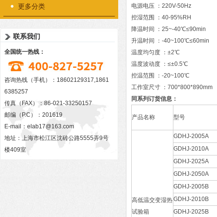
更多分类
电源电压 ：220V-50Hz
控湿范围 ：40-95%RH
降温时间 ：25~-40℃≤90min
联系我们
升温时间 ：-40~100℃≤60min
全国统一热线：
温度均匀度 ：±2℃
温度波动度 ：≤±0.5℃
控温范围 ：-20~100℃
咨询热线（手机）：18602129317,1861
工作室尺寸 ：700*800*890mm
6385257
同系列订货信息：
传真（FAX）：86-021-33250157
邮编（P.C）：201619
产品名称
型号
E-mail：
elab17@163.com
GDHJ-2005A
地址：上海市松江区沈砖公路5555弄9号
GDHJ-2010A
楼409室
GDHJ-2025A
GDHJ-2050A
GDHJ-2005B
GDHJ-2010B
高低温交变湿热
试验箱
GDHJ-2025B