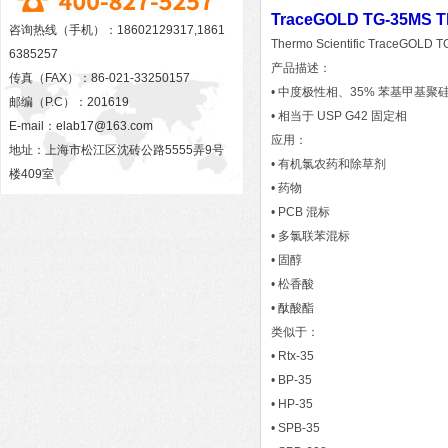
TraceGOLD TG-35
咨询热线（手机）：18602129317,1861
Thermo Scientific Tr
6385257
产品描述：
传真（FAX）：86-021-33250157
• 中度极性相、35% 苯基甲基聚
邮编（P.C）：201619
• 相当于 USP G42 固定相
E-mail：
elab17@163.com
应用：
地址：上海市松江区沈砖公路5555弄9号
• 有机氯农药和除草剂
楼409室
• 药物
• PCB 混标
• 多氯联苯混标
• 固醇
• 松香酸
• 酞酸酯
类似于：
• Rtx-35
• BP-35
• HP-35
• SPB-35