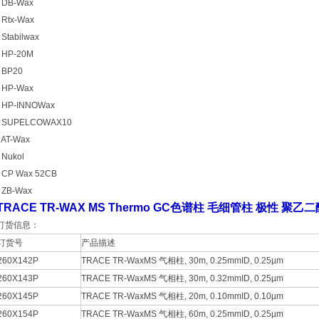
• DB-Wax
• Rtx-Wax
• Stabilwax
• HP-20M
• BP20
• HP-Wax
• HP-INNOWax
• SUPELCOWAX10
• AT-Wax
• Nukol
• CP Wax 52CB
• ZB-Wax
TRACE TR-WAX MS Thermo GC色谱柱 毛细管柱 极性 聚乙二
订货信息：
订货号
产品描述
260X142P
TRACE TR-WaxMS 气相柱, 30m, 0.25mmID, 0.25µm
260X143P
TRACE TR-WaxMS 气相柱, 30m, 0.32mmID, 0.25µm
260X145P
TRACE TR-WaxMS 气相柱, 20m, 0.10mmID, 0.10µm
260X154P
TRACE TR-WaxMS 气相柱, 60m, 0.25mmID, 0.25µm