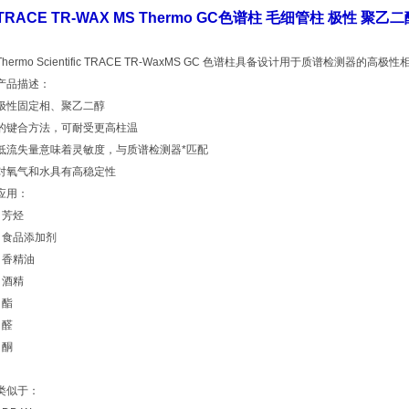
TRACE TR-WAX MS Thermo GC色谱柱 毛细管柱 极性 聚乙二
Thermo Scientific TRACE TR-WaxMS GC 色谱柱具备设计用于质谱检测器的高极性
产品描述：
极性固定相、聚乙二醇
的键合方法，可耐受更高柱温
低流失量意味着灵敏度，与质谱检测器*匹配
对氧气和水具有高稳定性
应用：
• 芳烃
• 食品添加剂
• 香精油
• 酒精
• 酯
• 醛
• 酮
类似于：