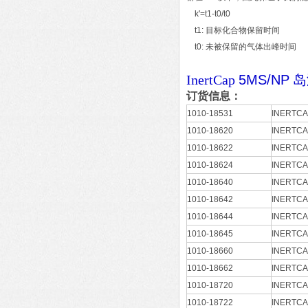
k'=t1-t0/t0
t1: 目标化合物保留时间
t0: 未被保留的气体出峰时间
InertCap
5MS/NP
岛
订货信息：
1010-18531
INERTCA
1010-18620
INERTCA
1010-18622
INERTCA
1010-18624
INERTCA
1010-18640
INERTCA
1010-18642
INERTCA
1010-18644
INERTCA
1010-18645
INERTCA
1010-18660
INERTCA
1010-18662
INERTCA
1010-18720
INERTCA
1010-18722
INERTCA