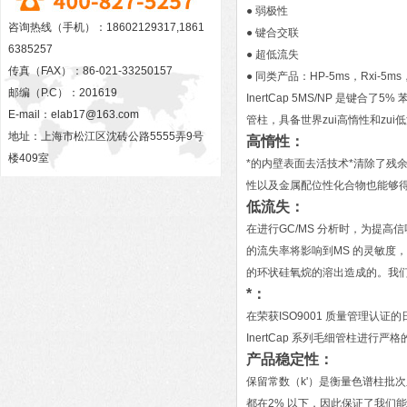
● 弱极性
咨询热线（手机）：18602129317,1861
● 键合交联
6385257
● 超低流失
传真（FAX）：86-021-33250157
● 同类产品：HP-5ms，Rxi-5ms，E
邮编（P.C）：201619
InertCap 5MS/NP 是键合了
E-mail：
elab17@163.com
管柱，具备世界zui高惰性和zu
地址：上海市松江区沈砖公路5555弄9号
高惰性：
楼409室
*的内壁表面去活技术*清除了残
性以及金属配位性化合物也能够
低流失：
在进行GC/MS 分析时，为提
的流失率将影响到MS 的灵敏度，
的环状硅氧烷的溶出造成的。我们公
*：
在荣获ISO9001 质量管理
InertCap 系列毛细管柱进行严
产品稳定性：
保留常数（k'）是衡量色谱柱批次
都在2% 以下，因此保证了我们