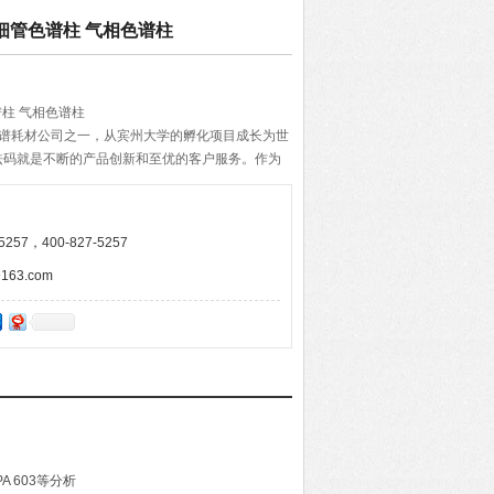
EK 毛细管色谱柱 气相色谱柱
管色谱柱 气相色谱柱
的色谱耗材公司之一，从宾州大学的孵化项目成长为世
砝码就是不断的产品创新和至优的客户服务。作为
个国家都有销售机构。RESTEK服务的行业既有食品
，也被用于医疗卫生和检验检疫等领域。
257，400-827-5257
63.com
 603等分析