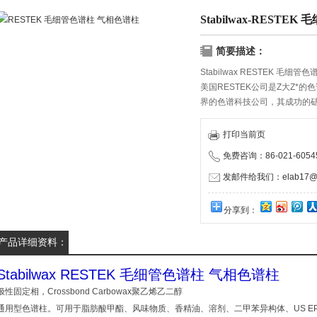
Stabilwax-REST
简要描述：
Stabilwax RESTEK 毛细
美国RESTEK公司是Z大Z*
界的色谱科技公司，其成功的
化的企业，RESTEK在80多
和药物安全、环境和能源监测
打印当前页
免费咨询：86-021-60545
发邮件给我们：elab17@1
分享到：
产品详细资料：
Stabilwax RESTEK 毛细管色谱柱 气相色谱柱
极性固定相，Crossbond Carbowax聚乙烯乙二醇
通用型色谱柱。可用于脂肪酸甲酯、风味物质、香精油、溶剂、二甲苯异构体、US EPA