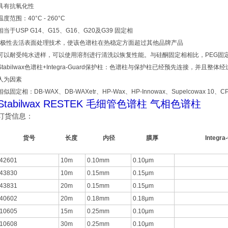
具有抗氧化性
温度范围：40°C - 260°C
相当于USP G14、G15、G16、G20及G39 固定相
*极性去活表面处理技术，使该色谱柱在热稳定方面超过其他品牌产品
可以耐受纯水进样，可以使用溶剂进行清洗以恢复性能。与硅酮固定相相比，PEG固
Stabilwax色谱柱+Integra-Guard保护柱：色谱柱与保护柱已经预先连接，并
人为因素
相似固定相：DB-WAX、DB-WAXetr、HP-Wax、HP-Innowax、Supelcowax 10、CP-
Stabilwax RESTEK 毛细管色谱柱 气相色谱柱
订货信息：
货号
长度
内径
膜厚
Integra
42601
10m
0.10mm
0.10μm
43830
10m
0.15mm
0.15μm
43831
20m
0.15mm
0.15μm
40602
20m
0.18mm
0.18μm
10605
15m
0.25mm
0.10μm
10608
30m
0.25mm
0.10μm