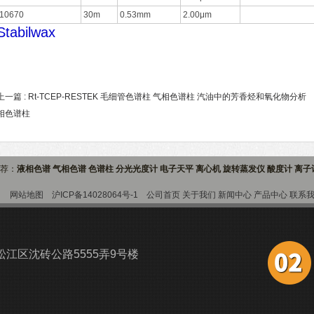
10670
30m
0.53mm
2.00μm
Stabilwax
上一篇 :
Rt-TCEP-RESTEK 毛细管色谱柱 气相色谱柱 汽油中的芳香烃和氧化物分析
相色谱柱
推荐：
液相色谱 气相色谱 色谱柱 分光光度计 电子天平 离心机 旋转蒸发仪 酸度计 离
9室
网站地图
沪ICP备14028064号-1
公司首页
关于我们
新闻中心
产品中心
联系
江区沈砖公路5555弄9号楼