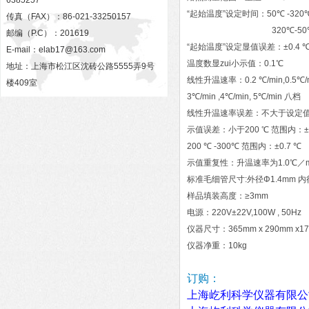
6385257
“
起始温度”设定时间：
50
℃
-320
传真（FAX）：86-021-33250157
320
℃
-50
邮编（P.C）：201619
“
起始温度”设定显值误差：±
0.4
E-mail：
elab17@163.com
温度数显zui小示值：
0.1
℃
地址：上海市松江区沈砖公路5555弄9号
线性升温速率：
0.2
℃
/min,0.5℃
楼409室
3
℃
/min ,4℃/min, 5℃/min
八档
线性升温速率误差：不大于设定
示值误差：小于
200
℃
范围内：±
200 ℃
-300
℃
范围内：±
0.7
℃
示值重复性：升温速率为
1.0
℃
／
标准毛细管尺寸
:
外径Φ
1.4mm
内
样品填装高度：≥
3mm
电源：
220V
±
22V,100W , 50Hz
仪器尺寸：
365mm x 290mm x1
仪器净重：
10kg
订购：
上海屹利科学仪器有限公