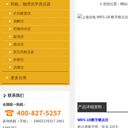
药检、物理光学类仪器
您的位置：
网站
片剂硬度仪
崩解仪
药物溶出仪
旋光仪
熔点仪
其它药检仪器
折射仪
浊度仪
更多分类
联系我们
全国统一热线：
产品详细资料：
WRS-1B数字熔点仪
咨询热线（手机）：18602129317,1861
熔点测量范围：室温
-320
℃