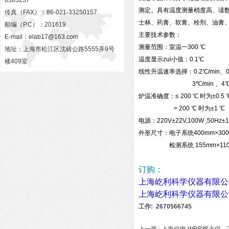
6385257
测定。具有温度测量梢度高、读
传真（FAX）：86-021-33250157
士林、药膏、软膏、栓剂、油膏、食
邮编（P.C）：201619
主要技术参数：
E-mail：
elab17@163.com
测量范围：室温一300 ℃
地址：上海市松江区沈砖公路5555弄9号
温度显示zui小值：0.1℃
楼409室
线性升温速率选择：0.2℃/min、0.5
3℃/min 、4℃/min、
炉温准确度：≤ 200 ℃ 时为±0.5 
> 200 ℃ 时为±1 ℃
电源：220V±22V,100W ,50Hz±
外形尺寸：电子系统400mm×300
检测系统 155mm×110m
订购：
上海屹利科学仪器有限公
上海屹利科学仪器有限公
工作: 2670566745