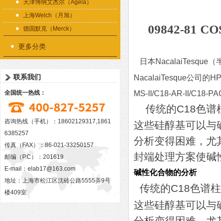
天津博纳艾杰尔（Agela）
上海Welch（月旭）
09842-81
COS
德国默克（Merck）
更多分类
日本NacalaiTe
联系我们
NacalaiTesque公司
MS-II/C18-AR-II/
全国统一热线：
传统的C18色
咨询热线（手机）：18602129317,1861
这些硅醇基可以与
6385257
分析变得困难，尤其是
传真（FAX）：86-021-33250157
封端处理方案使碱
邮编（P.C）：201619
E-mail：
elab17@163.com
碱性化合物的分析
地址：上海市松江区沈砖公路5555弄9号
传统的C18色谱
楼409室
这些硅醇基可以与