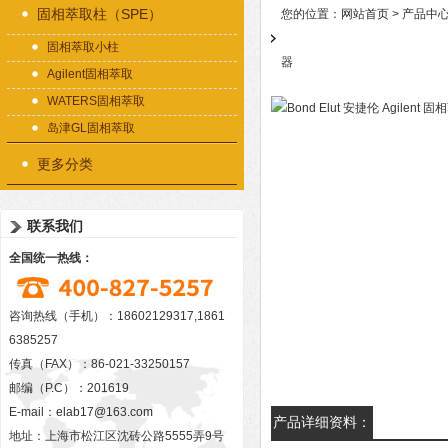
固相萃取柱（SPE）
您的位置：
网站首页
>
产品中
固相萃取小柱
器
Agilent固相萃取
WATERS固相萃取
岛津GL固相萃取
更多分类
联系我们
全国统一热线：
咨询热线（手机）：18602129317,1861
6385257
传真（FAX）：86-021-33250157
邮编（P.C）：201619
E-mail：
elab17@163.com
产品详细资料：
地址：上海市松江区沈砖公路5555弄9号