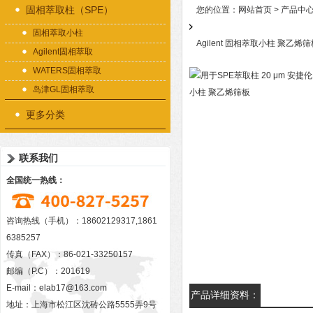
固相萃取柱（SPE）
您的位置：
网站首页
>
产品中
固相萃取小柱
Agilent 固相萃取小柱 聚乙烯
Agilent固相萃取
WATERS固相萃取
岛津GL固相萃取
更多分类
联系我们
全国统一热线：
咨询热线（手机）：18602129317,1861
6385257
传真（FAX）：86-021-33250157
邮编（P.C）：201619
E-mail：
elab17@163.com
产品详细资料：
地址：上海市松江区沈砖公路5555弄9号