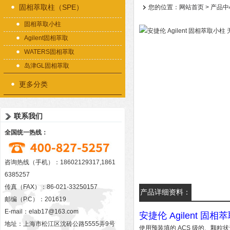
固相萃取柱（SPE）
您的位置：
网站首页
>
产品中
固相萃取小柱
Agilent固相萃取
WATERS固相萃取
岛津GL固相萃取
更多分类
联系我们
全国统一热线：
咨询热线（手机）：18602129317,1861
6385257
传真（FAX）：86-021-33250157
产品详细资料：
邮编（P.C）：201619
E-mail：
elab17@163.com
安捷伦 Agilent 固相
地址：上海市松江区沈砖公路5555弄9号
使用预装填的 ACS 级的、颗粒状