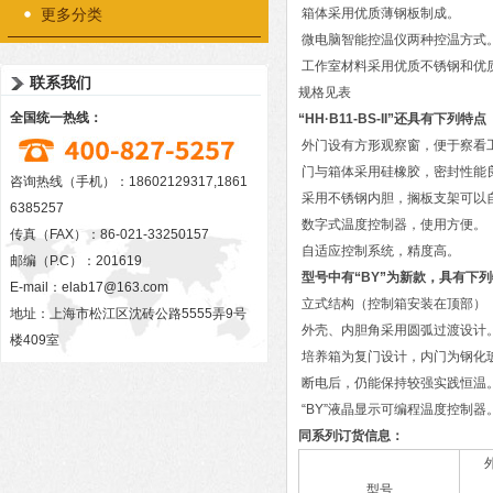
更多分类
箱体采用优质薄钢板制成。
微电脑智能控温仪两种控温方式
工作室材料采用优质不锈钢和优
联系我们
规格见表
全国统一热线：
“HH·B11-BS-II”还具有下列特点
外门设有方形观察窗，便于察看
门与箱体采用硅橡胶，密封性能
咨询热线（手机）：18602129317,1861
采用不锈钢内胆，搁板支架可以
6385257
数字式温度控制器，使用方便。
传真（FAX）：86-021-33250157
自适应控制系统，精度高。
邮编（P.C）：201619
型号中有“BY”为新款，具有下
E-mail：
elab17@163.com
立式结构（控制箱安装在顶部）
地址：上海市松江区沈砖公路5555弄9号
外壳、内胆角采用圆弧过渡设计
楼409室
培养箱为复门设计，内门为钢化
断电后，仍能保持较强实践恒温
“BY”液晶显示可编程温度控制器
同系列订货信息：
型号