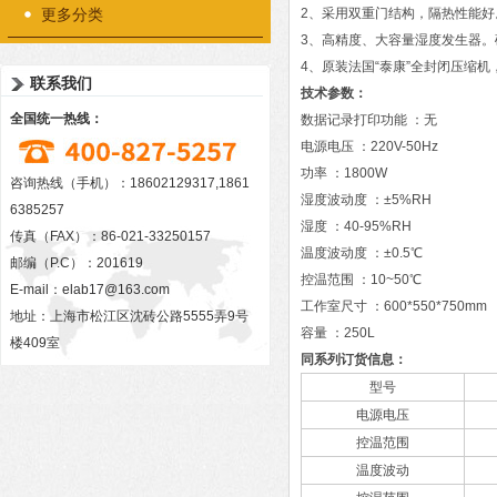
更多分类
2、采用双重门结构，隔热性能
3、高精度、大容量湿度发生器
4、原装法国“泰康”全封闭压缩
联系我们
技术参数：
全国统一热线：
数据记录打印功能 ：无
电源电压 ：220V-50Hz
功率 ：1800W
咨询热线（手机）：18602129317,1861
湿度波动度 ：±5%RH
6385257
湿度 ：40-95%RH
传真（FAX）：86-021-33250157
温度波动度 ：±0.5℃
邮编（P.C）：201619
控温范围 ：10~50℃
E-mail：
elab17@163.com
工作室尺寸 ：600*550*750mm
地址：上海市松江区沈砖公路5555弄9号
容量 ：250L
楼409室
同系列订货信息：
型号
电源电压
控温范围
温度波动