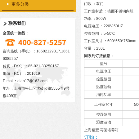
更多分类
门数 ：双门
工作室材质 ：镜面不锈钢内胆
功率 ：800W
联系我们
电源电压 ：220V-50HZ
全国统一热线：
控温范围 ：5-50℃
工作室尺寸 ：600*550*750mm
容量 ：250L
咨询热线（手机）：18602129317,1861
同系列订货信息：
6385257
型号
传真（FAX）：86-021-33250157
电源电压
邮编（P.C）：201619
控温范围
E-mail：
elab17@163.com
温度波动
地址：上海市松江区沈砖公路5555弄9号
消耗功率
楼409室
工作室尺寸
50
控湿范围
湿度波动
上海精宏 霉菌培养箱
订购：