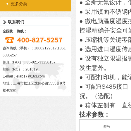
● 全新无氟设计
更多分类
● 采用镜面不锈
● 微电脑温度湿
联系我们
控湿精确并安全可
全国统一热线：
● 压缩机等关键
● 选用进口湿度传
咨询热线（手机）：18602129317,1861
6385257
● 设有独立限温
传真（FAX）：86-021-33250157
发生意外。
邮编（P.C）：201619
● 可配打印机，能
E-mail：
elab17@163.com
地址：上海市松江区沈砖公路5555弄9号
● 可配RS485
楼409室
况。（选配）
● 箱体左侧有一直
技术参数：
型号