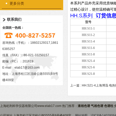
本系列产品外壳采用优质钢
更多分类
过精心设计，使控温精确可
HH.S系列
订货信
联系我们
型号
全国统一热线：
HH.S11-1
HH.S11-2
HH.S11-4
咨询热线（手机）：18602129317,1861
HH.S11-6
6385257
HH.S11-8
传真（FAX）：86-021-33250157
HH.S21-4
邮编（P.C）：201619
HH.S21-6
E-mail：
elab17@163.com
地址：上海市松江区沈砖公路5555弄9号
HH.S21-8
楼409室
上一篇 :
HH.S21-4上海博迅 
上海屹利科学仪器有限公司www.elab17.com 热门推荐：
液相色谱 气相色谱 色谱柱 
公司地址:上海市松江区沈砖公路5555弄9号楼409室
网站地图
沪ICP备1402806