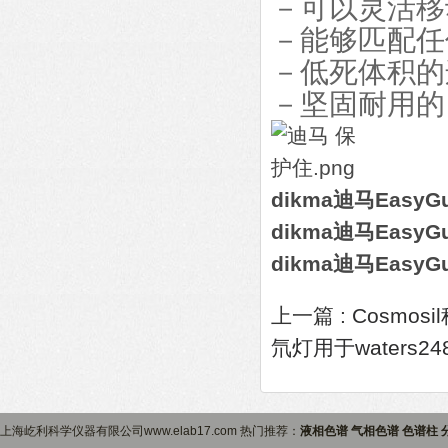
－可以灵活移动
－能够匹配任
－低死体积的
－坚固耐用的 
dikma迪马Easy
dikma迪马Easy
dikma迪马Easy
上一篇 :
Cosmos
氘灯用于waters24
上海屹利科学仪器有限公司www.elab17.com 热门推荐：
液相色谱 气相色谱 色谱柱 