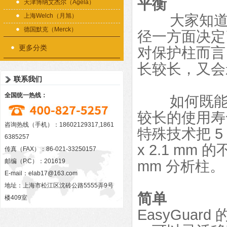
平衡
天津博纳艾杰尔（Agela）
上海Welch（月旭）
大家知道，
德国默克（Merck）
径一方面决定
更多分类
对保护柱而言
长较长，又会
联系我们
全国统一热线：
如何既能有
较长的使用寿命
咨询热线（手机）：18602129317,1861
特殊技术把 5 μ
6385257
x 2.1 mm
传真（FAX）：86-021-33250157
邮编（P.C）：201619
mm 分析柱。
E-mail：
elab17@163.com
地址：上海市松江区沈砖公路5555弄9号
简单
楼409室
EasyGua