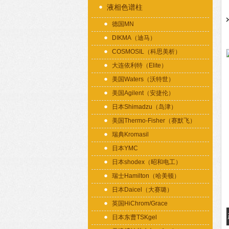
液相色谱柱
德国MN
DIKMA（迪马）
COSMOSIL（科思美析）
大连依利特（Elite）
美国Waters（沃特世）
美国Agilent（安捷伦）
日本Shimadzu（岛津）
美国Thermo-Fisher（赛默飞）
瑞典Kromasil
日本YMC
日本shodex（昭和电工）
瑞士Hamilton（哈美顿）
日本Daicel（大赛璐）
英国HiChrom/Grace
日本东曹TSKgel