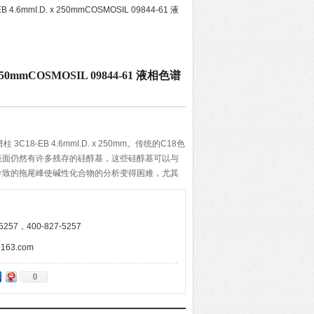
EB 4.6mmI.D. x 250mmCOSMOSIL 09844-61 液
x 250mmCOSMOSIL 09844-61 液相色谱
谱柱 3C18-EB 4.6mmI.D. x 250mm。传统的C18色
表面仍然有许多残存的硅醇基，这些硅醇基可以与
导致的拖尾峰使碱性化合物的分析变得困难，尤其
C18-EB色谱柱使用了更好的封端处理方案使碱性化合
异。
257，400-827-5257
63.com
0