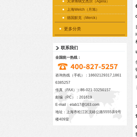
天津博纳艾杰尔（Agela）
上海Welch（月旭）
德国默克（Merck）
更多分类
联系我们
全国统一热线：
咨询热线（手机）：18602129317,1861
6385257
传真（FAX）：86-021-33250157
邮编（P.C）：201619
E-mail：
elab17@163.com
地址：上海市松江区沈砖公路5555弄9号
楼409室