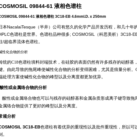
COSMOSIL 09844-61 液相色谱柱
COSMOSIL 09844-61 液相色谱柱 3C18-EB 4.6mmI.D. x 250mm
日本NacalaiTesque（半井）公司有悠久的化学产品开发历程，和几十年的色
HPLC色谱柱是世界。色谱柱品种很多; COSMOSIL（科思美析）3C18-EB/C18-
柱/超临界流体色谱柱。
碱性化合物的分析
传统的
C18色谱柱填料封端技术，在硅胶的表面仍然有许多残存的硅醇基
键。由此导致的拖尾峰使碱性化合物的分析变得困难，尤其是痕量分析。COSM
端处理方案使碱性化合物的峰型以及分离度都更加优异。
酸性或金属络合物的分析
酸性或金属络合物也可以与残存的硅醇基和金属杂质形成离子键导致拖
金属络合物提供了更好的峰型以及分离度
。
常规分析
COSMOSIL
3C18-EB
色谱柱有着优异的重现性以及批件重现性，所以可
制。