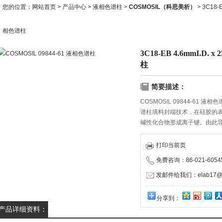
您的位置：
网站首页
>
产品中心
>
液相色谱柱
>
COSMOSIL（科思美析）
> 3C18-
相色谱柱
3C18-EB 4.6mmI.D. 
柱
简要描述：
COSMOSIL 09844-61 液相色
谱柱填料封端技术，在硅胶的
碱性化合物形成离子键。由此
是痕量分析。COSMOSIL 3
物的峰型以及分离度都更加优
打印当前页
免费咨询：86-021-60545
发邮件给我们：elab17@1
分享到：
产品详细资料：