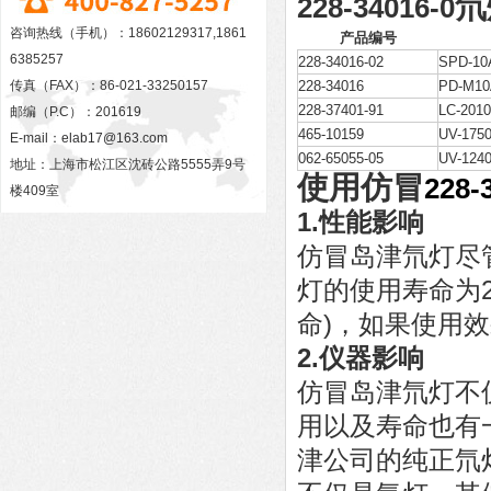
氘
228-34016-0
咨询热线（手机）：18602129317,1861
产品编号
6385257
228-34016-02
SPD-10
传真（FAX）：86-021-33250157
228-34016
PD-M10
228-37401-91
LC-20
邮编（P.C）：201619
465-10159
UV-175
E-mail：
elab17@163.com
062-65055-05
UV-124
地址：上海市松江区沈砖公路5555弄9号
使用仿冒
228-
楼409室
1.性能影响
仿冒岛津氘灯尽
灯的使用寿命为
命)，如果使用
2.仪器影响
仿冒岛津氘灯不
用以及寿命也有
津公司的纯正氘