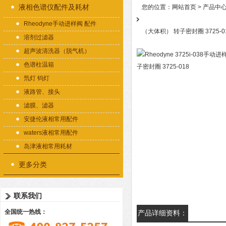
液相色谱仪配件及耗材
您的位置：
网站首页
>
产品中
Rheodyne手动进样阀 配件
（大体积） 转子密封圈 3725-0
溶剂过滤器
超声波清洗器（脱气机）
色谱柱温箱
氘灯 钨灯
液路管、接头
滤膜、滤器
安捷伦液相常用配件
waters液相常用配件
岛津液相常用耗材
更多分类
联系我们
全国统一热线：
产品详细资料：