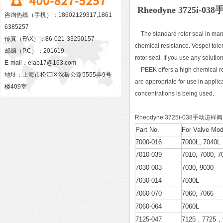
Rheodyne 3725i
咨询热线（手机）：18602129317,1861
6385257
The standard rotor seal in man
传真（FAX）：86-021-33250157
chemical resistance. Vespel tol
邮编（P.C）：201619
rotor seal. If you use any solu
E-mail：
elab17@163.com
PEEK offers a high chemical resi
地址：上海市松江区沈砖公路5555弄9号
are appropriate for use in appl
楼409室
concentrations is being used.
Rheodyne 3725i-038手动进
Part No.
For Valve Mod
7000-016
7000L, 7040L
7010-039
7010, 7000, 7
7030-003
7030, 9030
7030-014
7030L
7060-070
7060, 7066
7060-064
7060L
7125-047
7125，7725，