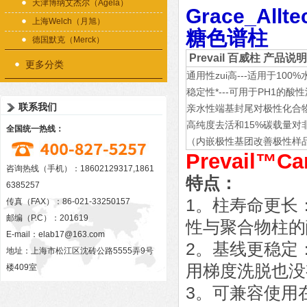
天津博纳艾杰尔（Agela）
Grace_Allte
上海Welch（月旭）
糖色谱柱
德国默克（Merck）
Prevail 百威柱
产品说明
更多分类
通用性zui高---适用于100
稳定性*---可用于PH1的酸
联系我们
亲水性端基封尾对极性化合
高纯度去活和15%碳载量对
全国统一热线：
（内嵌极性基团改善极性样
Prevail™C
咨询热线（手机）：18602129317,1861
特点：
6385257
1。柱寿命更长
传真（FAX）：86-021-33250157
邮编（P.C）：201619
性与聚合物柱的
E-mail：
elab17@163.com
2。基线更稳定
地址：上海市松江区沈砖公路5555弄9号
用梯度洗脱也没
楼409室
3。可兼容使用