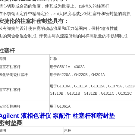
精心切割成合适的角度，使其成为世界上、zui持久的柱塞杆
在不锈钢固定件中精确定位，zui大限度地减少对柱塞杆和密封垫的磨损
安捷伦的柱塞杆密封垫具有：
装有弹簧的设计使在宽的动态流量和压力范围内，保持*输液性能
由的聚合物混合制成, 弹簧由与泵流路所用的同样高质量的不锈钢制成
柱塞杆
说明
注释
蓝宝石柱塞杆
用于G5611A，4302A
氧化锆陶瓷柱塞杆
用于G4220A，G4220B，G4204A
用于G1310A，G1311A，G1312A，G1376A，G222
蓝宝石柱塞杆
G1310B，G1311B，G1312B，G1311C，G1312C
蓝宝石柱塞杆
用于G1361A
Agilent 液相色谱仪 泵配件 柱塞杆和密封垫
密封垫圈
说明
注释