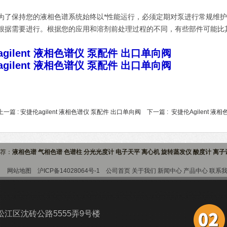
为了保持您的液相色谱系统始终以*性能运行，必须定期对泵进行常规维
根据需要进行。根据您的应用和溶剂前处理过程的不同，有些部件可能比
agilent 液相色谱仪 泵配件 出口单向阀
agilent 液相色谱仪 泵配件 出口单向阀
上一篇 :
安捷伦agilent 液相色谱仪 泵配件 出口单向阀
下一篇 :
安捷伦Agilent 液相
推荐：
液相色谱 气相色谱 色谱柱 分光光度计 电子天平 离心机 旋转蒸发仪 酸度计 离
9室
网站地图
沪ICP备14028064号-1
公司首页
关于我们
新闻中心
产品中心
联系
江区沈砖公路5555弄9号楼