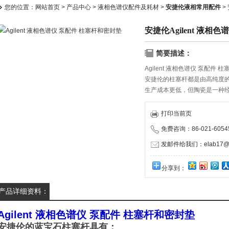
您的位置：
网站首页
>
产品中心
>
液相色谱仪配件及耗材
>
安捷伦液相常用配件
>
安捷伦Agilent 液相
简要描述：
Agilent 液相色谱仪 泵配件 
安捷伦的柱塞杆都是由高纯度
生产成本更低，但陶瓷是一种
意料之外的变化。安捷伦密封
压力。我们的柱塞杆和密封垫
打印当前页
常用溶剂的严格测试。更重要的
免费咨询：86-021-60545
发邮件给我们：elab17@1
分享到：
产品详细资料：
Agilent 液相色谱仪 泵配件 柱塞杆和密封垫
安捷伦的蓝宝石柱塞杆具有：