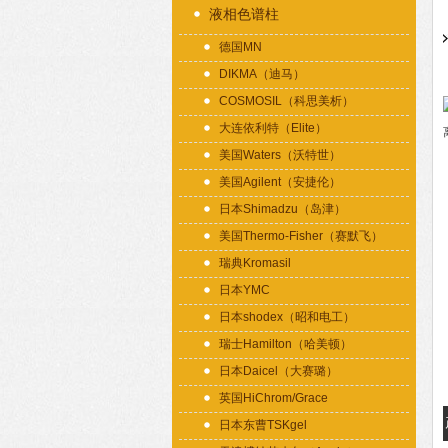
液相色谱柱
德国MN
DIKMA（迪马）
COSMOSIL（科思美析）
大连依利特（Elite）
美国Waters（沃特世）
美国Agilent（安捷伦）
日本Shimadzu（岛津）
美国Thermo-Fisher（赛默飞）
瑞典Kromasil
日本YMC
日本shodex（昭和电工）
瑞士Hamilton（哈美顿）
日本Daicel（大赛璐）
英国HiChrom/Grace
日本东曹TSKgel