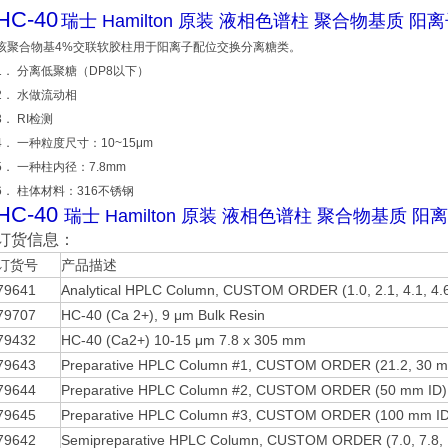
HC-40
瑞士 Hamilton 原装 液相色谱柱 聚合物基质 阳
该聚合物基4%交联软胶柱用于阳离子配位交换分离糖类。
1． 分离低聚糖（DP8以下）
2． 水做流动相
3． RI检测
4． 一种粒度尺寸：10~15μm
5． 一种柱内径：7.8mm
6． 柱体材料：316不锈钢
HC-40
瑞士 Hamilton 原装 液相色谱柱 聚合物基质 阳
订货信息：
订货号
产品描述
79641
Analytical HPLC Column, CUSTOM ORDER (1.0, 2.1, 4.1, 4.
79707
HC-40 (Ca 2+), 9 μm Bulk Resin
79432
HC-40 (Ca2+) 10-15 μm 7.8 x 305 mm
79643
Preparative HPLC Column #1, CUSTOM ORDER (21.2, 30 m
79644
Preparative HPLC Column #2, CUSTOM ORDER (50 mm ID)
79645
Preparative HPLC Column #3, CUSTOM ORDER (100 mm ID
79642
Semipreparative HPLC Column, CUSTOM ORDER (7.0, 7.8,