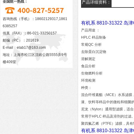
全国统一热线：
产品详细资料：
咨询热线（手机）：18602129317,1861
有机系 8810-31322 
6385257
产品用途 ：
传真（FAX）：86-021-33250157
HPLC 样品制备
邮编（P.C）：201619
常规QC 分析
E-mail：
elab17@163.com
去除蛋白沉淀物
地址：上海市松江区沈砖公路5555弄9号
溶解测定
楼409室
食品分析
生物燃料分析
环境检测
种类：
混合纤维素酯（MCE）水系滤
液、饮料等样品中的微粒和细菌
尼龙（Nylon）通用型滤膜，
常用于HPLC 样品及溶剂的过滤
聚四氟乙烯（PTFE）滤膜
有机系 8810-31322 