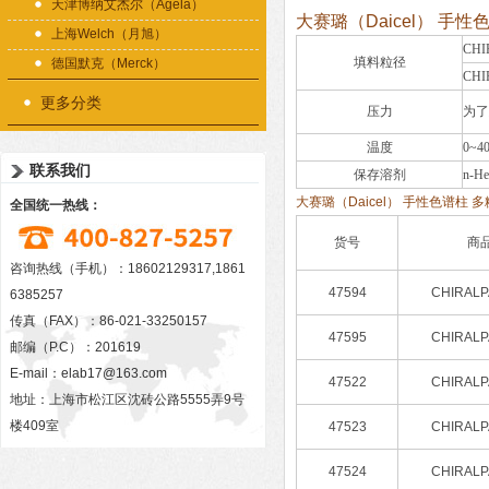
天津博纳艾杰尔（Agela）
大赛璐（Daicel） 
上海Welch（月旭）
CHI
填料粒径
德国默克（Merck）
CHI
更多分类
压力
为了
温度
0~4
联系我们
保存溶剂
n-He
大赛璐（Daicel） 手性色谱
全国统一热线：
货号
商
咨询热线（手机）：18602129317,1861
47594
CHIRALP
6385257
传真（FAX）：86-021-33250157
47595
CHIRALP
邮编（P.C）：201619
E-mail：
elab17@163.com
47522
CHIRALP
地址：上海市松江区沈砖公路5555弄9号
楼409室
47523
CHIRALP
47524
CHIRALP