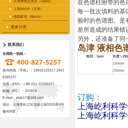
在色谱柱附带的色
天津博纳艾杰尔（Agela）
上海Welch（月旭）
每一批次填料的基
德国默克（Merck）
验时的色谱图。是
更多分类
差所造成的结果错
另外，还准备了同
联系我们
岛津 液相色谱柱
全国统一热线：
粒径：5μm
长度＼内
150mm
咨询热线（手机）：18602129317,1861
250mm
6385257
传真（FAX）：86-021-33250157
邮编（P.C）：201619
订购：
E-mail：
elab17@163.com
上海屹利科学
地址：上海市松江区沈砖公路5555弄9号
楼409室
上海屹利科学