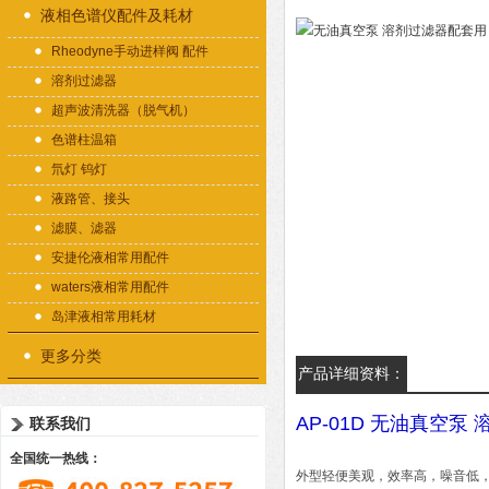
液相色谱仪配件及耗材
Rheodyne手动进样阀 配件
溶剂过滤器
超声波清洗器（脱气机）
色谱柱温箱
氘灯 钨灯
液路管、接头
滤膜、滤器
安捷伦液相常用配件
waters液相常用配件
岛津液相常用耗材
更多分类
产品详细资料：
AP-01D 无油真空泵
联系我们
全国统一热线：
外型轻便美观，效率高，噪音低，