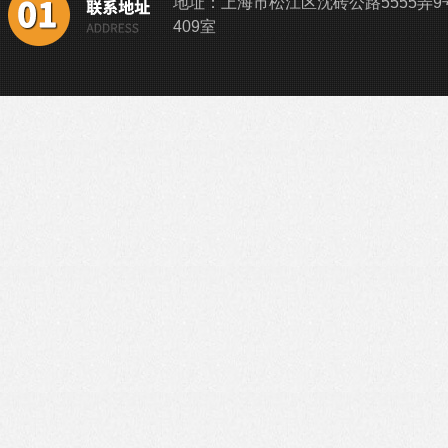
地址：上海市松江区沈砖公路5555弄9
409室