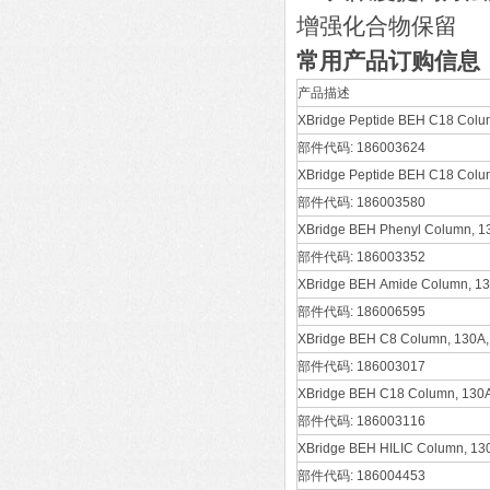
增强化合物保留
常用产品订购信息
产品描述
XBridge Peptide BEH C18 Colum
部件代码: 186003624
XBridge Peptide BEH C18 Colum
部件代码: 186003580
XBridge BEH Phenyl Column, 13
部件代码: 186003352
XBridge BEH Amide Column, 13
部件代码: 186006595
XBridge BEH C8 Column, 130A,
部件代码: 186003017
XBridge BEH C18 Column, 130A
部件代码: 186003116
XBridge BEH HILIC Column, 130
部件代码: 186004453