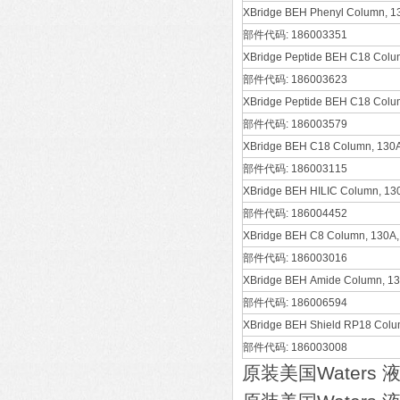
XBridge BEH Phenyl Column, 13
部件代码: 186003351
XBridge Peptide BEH C18 Colum
部件代码: 186003623
XBridge Peptide BEH C18 Colum
部件代码: 186003579
XBridge BEH C18 Column, 130A
部件代码: 186003115
XBridge BEH HILIC Column, 130
部件代码: 186004452
XBridge BEH C8 Column, 130A,
部件代码: 186003016
XBridge BEH Amide Column, 13
部件代码: 186006594
XBridge BEH Shield RP18 Colu
部件代码: 186003008
原装美国Waters 液