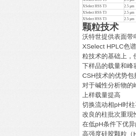
XSelect HSS T3
2.5 μm
XSelect HSS T3
2.5 μm
XSelect HSS T3
2.5 μm
颗粒技术
沃特世提供表面带
XSelect HP
粒技术的基础上，
下样品的载量和峰
CSH技术的优势包
对于碱性分析物的
上样载量提高
切换流动相pH时
改良的柱批次重现
在低pH条件下优
高强度硅胶颗粒（H