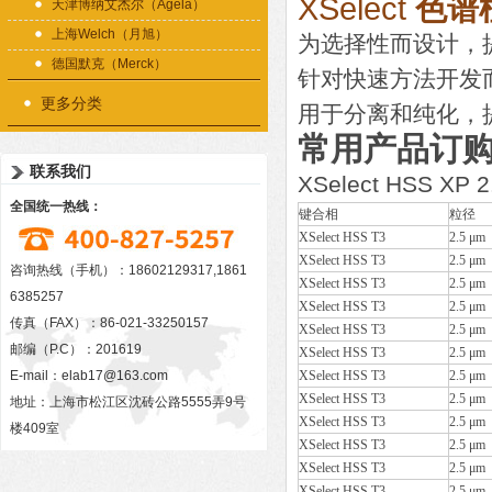
XSelect
色谱
天津博纳艾杰尔（Agela）
上海Welch（月旭）
为选择性而设计，
德国默克（Merck）
针对快速方法开发
更多分类
用于分离和纯化，提
常用产品订
联系我们
XSelect HSS XP
全国统一热线：
键合相
粒径
XSelect HSS T3
2.5 μm
XSelect HSS T3
2.5 μm
咨询热线（手机）：18602129317,1861
XSelect HSS T3
2.5 μm
6385257
XSelect HSS T3
2.5 μm
传真（FAX）：86-021-33250157
XSelect HSS T3
2.5 μm
邮编（P.C）：201619
XSelect HSS T3
2.5 μm
E-mail：
elab17@163.com
XSelect HSS T3
2.5 μm
XSelect HSS T3
2.5 μm
地址：上海市松江区沈砖公路5555弄9号
XSelect HSS T3
2.5 μm
楼409室
XSelect HSS T3
2.5 μm
XSelect HSS T3
2.5 μm
XSelect HSS T3
2.5 μm