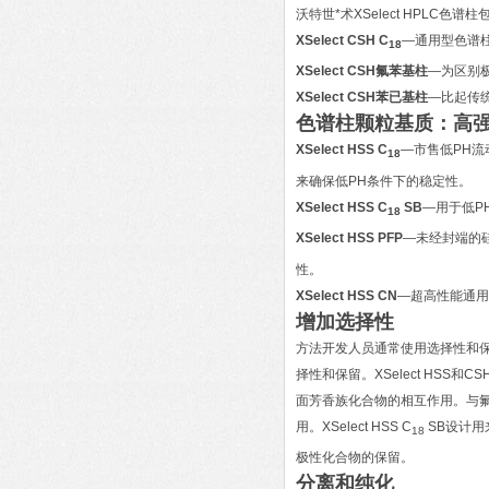
沃特世*术XSelect HPLC色谱柱
XSelect CSH C
—通用型色谱
18
XSelect CSH氟苯基柱
—为区别
XSelect CSH苯已基柱
—比起传
色谱柱颗粒基质：高强
XSelect HSS C
—市售低PH流
18
来确保低PH条件下的稳定性。
XSelect HSS C
SB
—用于低P
18
XSelect HSS PFP
—未经封端的
性。
XSelect HSS CN
—超高性能通用
增加选择性
方法开发人员通常使用选择性和保
择性和保留。XSelect HSS
面芳香族化合物的相互作用。与氟苯
用。XSelect HSS C
SB设计用
18
极性化合物的保留。
分离和纯化