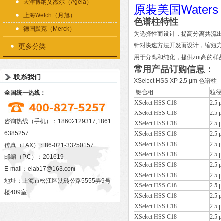
天津博纳艾杰尔（Agela）
原装美国Water
上海Welch（月旭）
色谱柱特性
德国默克（Merck）
为选择性而设计，提高分离共流
针对快速方法开发而设计，缩短
更多分类
用于分离和纯化，提供zui高的样
常用产品订购信息：
联系我们
XSelect HSS XP 2.5 μm 色谱柱
键合相
粒
全国统一热线：
XSelect HSS C18
2.5 
XSelect HSS C18
2.5 
咨询热线（手机）：18602129317,1861
XSelect HSS C18
2.5 
6385257
XSelect HSS C18
2.5 
XSelect HSS C18
2.5 
传真（FAX）：86-021-33250157
XSelect HSS C18
2.5 
邮编（P.C）：201619
XSelect HSS C18
2.5 
E-mail：
elab17@163.com
XSelect HSS C18
2.5 
地址：上海市松江区沈砖公路5555弄9号
XSelect HSS C18
2.5 
楼409室
XSelect HSS C18
2.5 
XSelect HSS C18
2.5 
XSelect HSS C18
2.5 