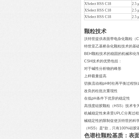
XSelect HSS C18
2.5 
XSelect HSS C18
2.5 
XSelect HSS C18
2.5 
颗粒技术
沃特世提供表面带电杂化颗粒（CS
特世亚乙基桥杂化颗粒技术的基
BEH颗粒技术的稳固的机械和化
CSH技术的优势包括：
对于碱性分析物的峰形
上样载量提高
切换流动相pH时柱再平衡过程快
改良的柱批次重现性
在低pH条件下优异的稳定性
高强度硅胶颗粒（HSS）技术专
机械稳定性来承受UPLC分离过
械稳定性的限制促使沃特世的科学
（HSS）是*款，只有100%硅胶
色谱柱颗粒基质：表面