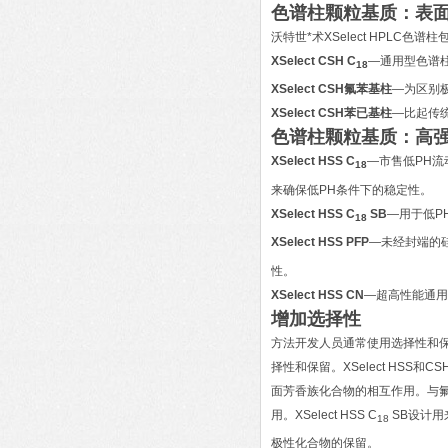
色谱柱颗粒基质：表面
沃特世*术XSelect HPLC色谱柱
XSelect CSH C
—通用型色谱
18
XSelect CSH氟苯基柱
—为区别
XSelect CSH苯已基柱
—比起传
色谱柱颗粒基质：高强
XSelect HSS C
—市售低PH流
18
来确保低PH条件下的稳定性。
XSelect HSS C
SB
—用于低P
18
XSelect HSS PFP
—未经封端的
性。
XSelect HSS CN
—超高性能通用
增加选择性
方法开发人员通常使用选择性和保
择性和保留。XSelect HSS
面芳香族化合物的相互作用。与氟苯
用。XSelect HSS C
SB设计用
18
极性化合物的保留。