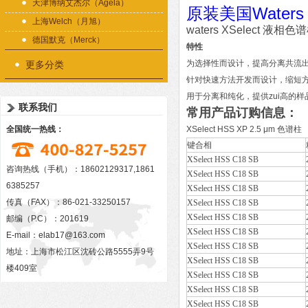
天津博纳艾杰尔（Agela）
原装美国Water
上海Welch（月旭）
waters XSelect 液相
德国默克（Merck）
特性
为选择性而设计，提高分离共流
更多分类
针对快速方法开发而设计，缩短
用于分离和纯化，提供zui高的样
联系我们
常用产品订购信息：
全国统一热线：
XSelect HSS XP 2.5 μm 色谱柱
键合相
XSelect HSS C18 SB
咨询热线（手机）：18602129317,1861
XSelect HSS C18 SB
6385257
XSelect HSS C18 SB
传真（FAX）：86-021-33250157
XSelect HSS C18 SB
XSelect HSS C18 SB
邮编（P.C）：201619
XSelect HSS C18 SB
E-mail：
elab17@163.com
XSelect HSS C18 SB
地址：上海市松江区沈砖公路5555弄9号
XSelect HSS C18 SB
楼409室
XSelect HSS C18 SB
XSelect HSS C18 SB
XSelect HSS C18 SB