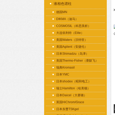
液相色谱柱
德国MN
DIKMA（迪马）
COSMOSIL（科思美析）
大连依利特（Elite）
美国Waters（沃特世）
美国Agilent（安捷伦）
日本Shimadzu（岛津）
美国Thermo-Fisher（赛默飞）
瑞典Kromasil
日本YMC
日本shodex（昭和电工）
瑞士Hamilton（哈美顿）
日本Daicel（大赛璐）
英国HiChrom/Grace
日本东曹TSKgel