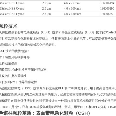
XSelect HSS Cyano
2.5 μm
4.6 x 75 mm
186006194
XSelect HSS Cyano
2.5 μm
4.6 x 100 mm
186006195
XSelect HSS Cyano
2.5 μm
4.6 x 150 mm
186006750
颗粒技术
沃特世提供表面带电杂化颗粒（CSH）技术和高强度硅胶颗粒（HSS）技术的XSelec
特世亚乙基桥杂化颗粒技术的基础上，使其表面带上少量的电荷，可以提高低离子强
BEH颗粒技术的稳固的机械和化学稳定性。
CSH技术的优势包括：
对于碱性分析物的峰形
上样载量提高
切换流动相pH时柱再平衡过程快速
改良的柱批次重现性
在低pH条件下优异的稳定性
高强度硅胶颗粒（HSS）技术专为补充杂化BEH和CSH颗粒开发，用于提高色谱效率
机械稳定性来承受UPLC分离过程中的压力，如果实验室需要将现有的HPLC方法转移
械稳定性的限制促使沃特世的科学家设计出一种颗粒具有高机械稳定性和较长的使用寿
（HSS）是*款，只有100%硅胶基质颗粒设计、测试、用于HPLC和UPLC分离（1034
色谱柱颗粒基质：表面带电杂化颗粒（CSH）