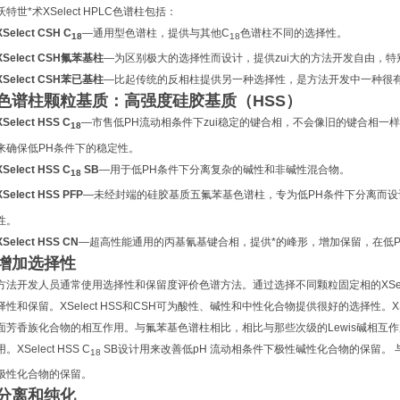
沃特世*术XSelect HPLC色谱柱包括：
XSelect CSH C
—通用型色谱柱，提供与其他C
色谱柱不同的选择性。
18
18
XSelect CSH氟苯基柱
—为区别极大的选择性而设计，提供zui大的方法开发自由，特
XSelect CSH苯已基柱
—比起传统的反相柱提供另一种选择性，是方法开发中一种很有
色谱柱颗粒基质：高强度硅胶基质（HSS）
XSelect HSS C
—市售低PH流动相条件下zui稳定的键合相，不会像旧的键合相一
18
来确保低PH条件下的稳定性。
XSelect HSS C
SB
—用于低PH条件下分离复杂的碱性和非碱性混合物。
18
XSelect HSS PFP
—未经封端的硅胶基质五氟苯基色谱柱，专为低PH条件下分离而设
性。
XSelect HSS CN
—超高性能通用的丙基氰基键合相，提供*的峰形，增加保留，在低
增加选择性
方法开发人员通常使用选择性和保留度评价色谱方法。通过选择不同颗粒固定相的XSe
择性和保留。XSelect HSS和CSH可为酸性、碱性和中性化合物提供很好的选择性。XS
面芳香族化合物的相互作用。与氟苯基色谱柱相比，相比与那些次级的Lewis碱相互作用力
用。XSelect HSS C
SB设计用来改善低pH 流动相条件下极性碱性化合物的保留。 
18
极性化合物的保留。
分离和纯化