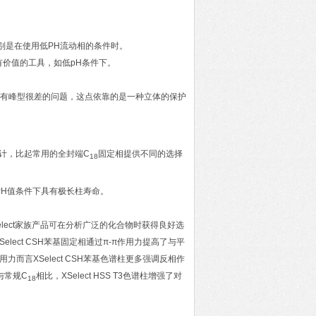
别是在使用低PH流动相的条件时。
价值的工具，如低pH条件下。
样有峰型很差的问题，这点依靠的是一种立体的保护
计，比起常用的全封端C
固定相提供不同的选择
18
PH值条件下具有极长柱寿命。
lect家族产品可在分析广泛的化合物时获得良好选
elect CSH苯基固定相通过π-π作用力提高了与平
而言XSelect CSH苯基色谱柱更多强调反相作
与常规C
相比，XSelect HSS T3色谱柱增强了对
18