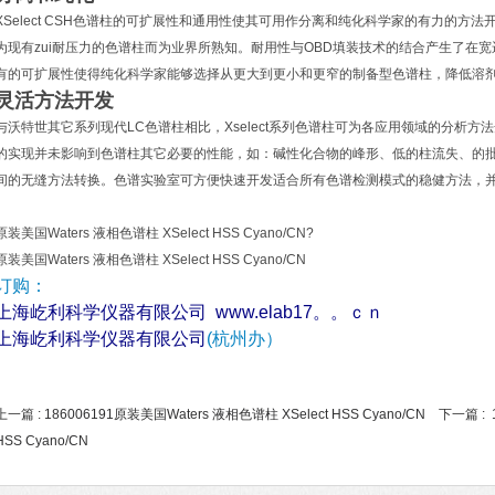
XSelect CSH色谱柱的可扩展性和通用性使其可用作分离和纯化科学家的有力的方
为现有zui耐压力的色谱柱而为业界所熟知。耐用性与OBD填装技术的结合产生了在
有的可扩展性使得纯化科学家能够选择从更大到更小和更窄的制备型色谱柱，降低溶
灵活方法开发
与沃特世其它系列现代LC色谱柱相比，Xselect系列色谱柱可为各应用领域的分析方
的实现并未影响到色谱柱其它必要的性能，如：碱性化合物的峰形、低的柱流失、的
间的无缝方法转换。色谱实验室可方便快速开发适合所有色谱检测模式的稳健方法，并
原装美国Waters 液相色谱柱 XSelect HSS Cyano/CN?
原装美国Waters 液相色谱柱 XSelect HSS Cyano/CN
订购：
上海屹利科学仪器有限公司
www.elab17。。ｃｎ
上海屹利科学仪器有限公司
(杭州办）
上一篇 :
186006191原装美国Waters 液相色谱柱 XSelect HSS Cyano/CN
下一篇 :
HSS Cyano/CN