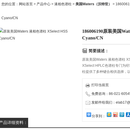
您的位置：
网站首页
>
产品中心
>
液相色谱柱
>
美国Waters（沃特世）
> 186006
Cyano/CN
186006190原装美国Wate
Cyano/CN
简要描述：
原装美国Waters 液相色谱柱 XSel
XSelect HPLC色谱柱
柱提供了多种键合相供选择，以帮
柱家族既包含*CSH技术，也
HSS技术。
打印当前页
免费咨询：86-021-60545
发邮件给我们：elab17@1
分享到：
产品详细资料：