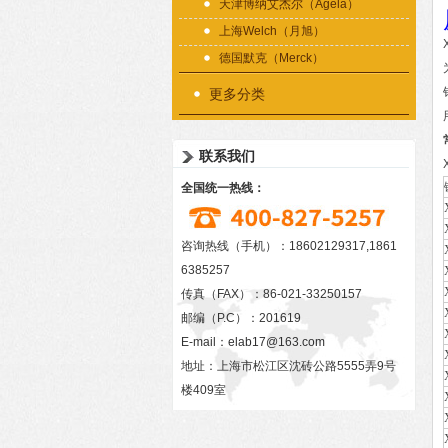
天津博纳艾杰尔（Agela）
上海Welch（月旭）
德国默克（Merck）
更多分类
联系我们
全国统一热线：
咨询热线（手机）：18602129317,1861
6385257
传真（FAX）：86-021-33250157
邮编（P.C）：201619
E-mail：
elab17@163.com
地址：上海市松江区沈砖公路5555弄9号
楼409室