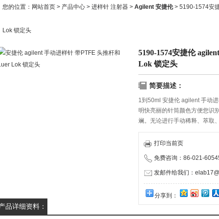
您的位置：
网站首页
>
产品中心
>
进样针 注射器
>
Agilent 安捷伦
> 5190-1574安
Lok 锁定头
5190-1574安捷伦 agi
Lok 锁定头
简要描述：
1到50ml 安捷伦 agilent 手
明快亮丽的针筒颜色方便您识
斓。无论进行手动稀释、萃取
步，我们的手动进样针都能为
玻璃针筒显著位置上的不同颜
打印当前页
免费咨询：86-021-60545
发邮件给我们：elab17@1
分享到：
产品详细资料：