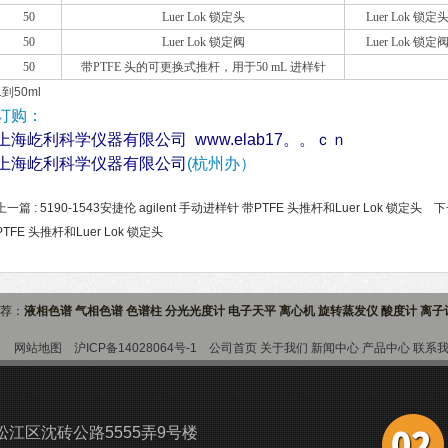
50
Luer Lok 锁定头
Luer Lok 锁定
50
Luer Lok 锁定阀
Luer Lok 锁定
50
带PTFE 头的可更换式推杆，用于50 mL 进样针
1到50ml
订购：
上海屹利科学仪器有限公司
www.elab17。。ｃｎ
上海屹利科学仪器有限公司
(杭州办）
上一篇 :
5190-1543安捷伦 agilent 手动进样针 带PTFE 头推杆和Luer Lok 锁定头
下一
PTFE 头推杆和Luer Lok 锁定头
推荐：
液相色谱 气相色谱 色谱柱 分光光度计 电子天平 离心机 旋转蒸发仪 酸度计 离
9室
网站地图
沪ICP备14028064号-1
公司首页
关于我们
新闻中心
产品中心
联系
江区沈砖公路5555弄9号楼