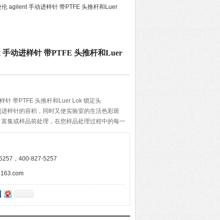
捷伦 agilent 手动进样针 带PTFE 头推杆和Luer
lent 手动进样针 带PTFE 头推杆和Luer
动进样针 带PTFE 头推杆和Luer Lok 锁定头
别进样针的容积，同时又使实验室的生活色彩斑
、富集或样品前处理，在您样品处理过程中的每一
您提供方便，同时提高效率。每种规格均以压印在
色表示，便于快速识别。
257，400-827-5257
63.com