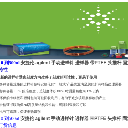
10 到500ul
安捷伦 agilent 手动进样针 进样器 带PTFE 头推杆
特性
新的进样针垂直刻度方向改善了刻度的可读性，更易于使用
多种容量规格的进样针使得安捷伦的“一站式"产品资源满足您的所有样品处理需要
标称容量 ±1% 的准确度，总刻度体积 80% 时测量精度为 1% 以内
环保的卡纸板和塑料包装可被回收利用，有助于减少填埋废弃物的产生
合格证书以确保zui高质量结构和性能，可随时查看和打印
批号可追溯，保证准确识别
10 到500ul
安捷伦 agilent 手动进样针 进样器 带PTFE 头推杆
订货信息