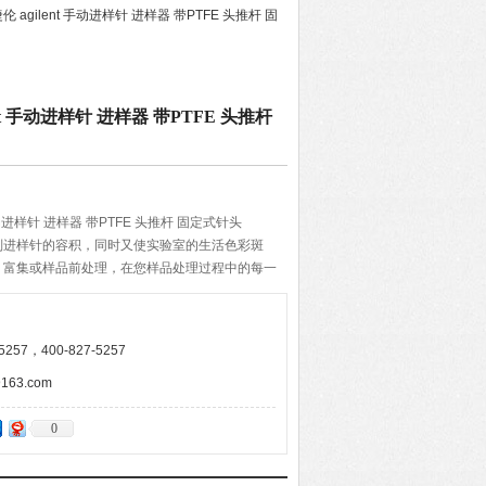
安捷伦 agilent 手动进样针 进样器 带PTFE 头推杆 固
ilent 手动进样针 进样器 带PTFE 头推杆
nt 手动进样针 进样器 带PTFE 头推杆 固定式针头
别进样针的容积，同时又使实验室的生活色彩斑
、富集或样品前处理，在您样品处理过程中的每一
您提供方便，同时提高效率。每种规格均以压印在
色表示，便于快速识别。
257，400-827-5257
63.com
0