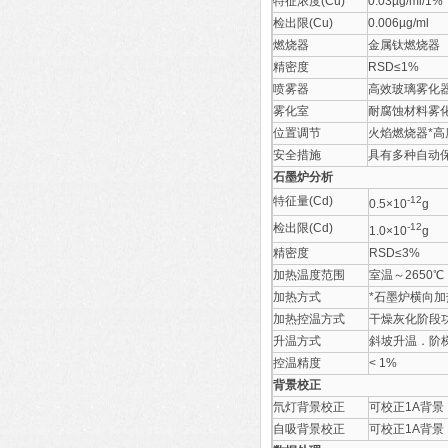
特征浓度(Cu)
0.03µg/ml/1%
检出限(Cu)
0.006µg/ml
燃烧器
金属钛燃烧器
精密度
RSD≤1%
喷雾器
高效玻璃雾化
雾化室
耐腐蚀材料雾
位置调节
火焰燃烧器*
安全措施
具有多种自动
石墨炉分析
特征量(Cd)
-12
0.5×10
g
检出限(Cd)
-12
1.0×10
g
精密度
RSD≤3%
加热温度范围
室温～2650℃
加热方式
*石墨炉横向
加热控温方式
干燥灰化阶段功
升温方式
斜坡升温．阶梯
控温精度
< 1%
背景校正
氘灯背景校正
可校正1A背景
自吸背景校正
可校正1A背景