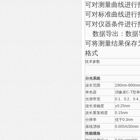
可对测量曲线进行
可对标准曲线进行
可对仪器条件进行
数据导出：数据导
可将测量结果保存为Mic
格式
技术参数
分光系统
波长范围
190nm-900nm
单色器
消象差C-T型
光谱带宽
0.1、0.2、0
波长准确度
±0.25nm
波长重复精度
0.15nm
分辨率
优于0.3nm
基线漂移
0.005A/30min
性能规格